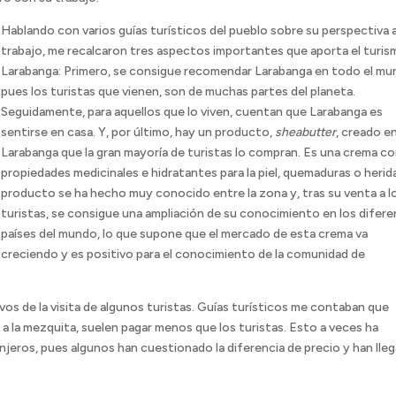
Hablando con varios guías turísticos del pueblo sobre su perspectiva 
trabajo, me recalcaron tres aspectos importantes que aporta el turis
Larabanga: Primero, se consigue recomendar Larabanga en todo el mu
pues los turistas que vienen, son de muchas partes del planeta.
Seguidamente, para aquellos que lo viven, cuentan que Larabanga es
sentirse en casa. Y, por último, hay un producto,
sheabutter
, creado e
Larabanga que la gran mayoría de turistas lo compran. Es una crema c
propiedades medicinales e hidratantes para la piel, quemaduras o herida
producto se ha hecho muy conocido entre la zona y, tras su venta a l
turistas, se consigue una ampliación de su conocimiento en los difer
países del mundo, lo que supone que el mercado de esta crema va
creciendo y es positivo para el conocimiento de la comunidad de
os de la visita de algunos turistas. Guías turísticos me contaban que
a la mezquita, suelen pagar menos que los turistas. Esto a veces ha
njeros, pues algunos han cuestionado la diferencia de precio y han lle