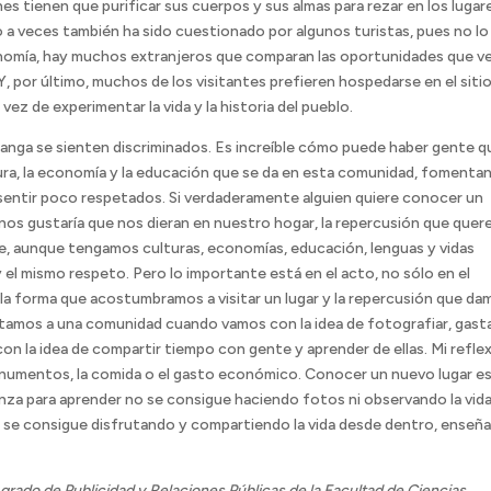
nes tienen que purificar sus cuerpos y sus almas para rezar en los lugar
o a veces también ha sido cuestionado por algunos turistas, pues no lo
conomía, hay muchos extranjeros que comparan las oportunidades que v
, por último, muchos de los visitantes prefieren hospedarse en el siti
vez de experimentar la vida y la historia del pueblo.
anga se sienten discriminados. Es increíble cómo puede haber gente q
ltura, la economía y la educación que se da en esta comunidad, fomenta
sentir poco respetados. Si verdaderamente alguien quiere conocer un
e nos gustaría que nos dieran en nuestro hogar, la repercusión que que
ue, aunque tengamos culturas, economías, educación, lenguas y vidas
l mismo respeto. Pero lo importante está en el acto, no sólo en el
 la forma que acostumbramos a visitar un lugar y la repercusión que da
rtamos a una comunidad cuando vamos con la idea de fotografiar, gasta
on la idea de compartir tiempo con gente y aprender de ellas. Mi refle
onumentos, la comida o el gasto económico. Conocer un nuevo lugar e
nza para aprender no se consigue haciendo fotos ni observando la vid
za se consigue disfrutando y compartiendo la vida desde dentro, enseñ
 grado de Publicidad y Relaciones Públicas de la Facultad de Ciencias