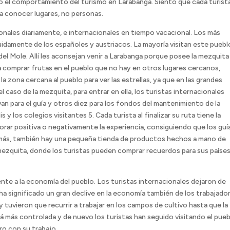
o el comportamiento del turismo en Larabanga. Siento que cada turista
ara conocer lugares, no personas.
ionales diariamente, e internacionales en tiempo vacacional. Los más
idamente de los españoles y austriacos. La mayoría visitan este puebl
l Mole. Allí les aconsejan venir a Larabanga porque posee la mezquit
comprar frutas en el pueblo que no hay en otros lugares cercanos,
la zona cercana al pueblo para ver las estrellas, ya que en las grandes
l caso de la mezquita, para entrar en ella, los turistas internacionales
van para el guía y otros diez para los fondos del mantenimiento de la
y los colegios visitantes 5. Cada turista al finalizar su ruta tiene la
alorar positiva o negativamente la experiencia, consiguiendo que los guí
más, también hay una pequeña tienda de productos hechos a mano de
mezquita, donde los turistas pueden comprar recuerdos para sus países
te a la economía del pueblo. Los turistas internacionales dejaron de
o ha significado un gran declive en la economía también de los trabajado
 y tuvieron que recurrir a trabajar en los campos de cultivo hasta que la
á más controlada y de nuevo los turistas han seguido visitando el pueb
ero con su trabajo.