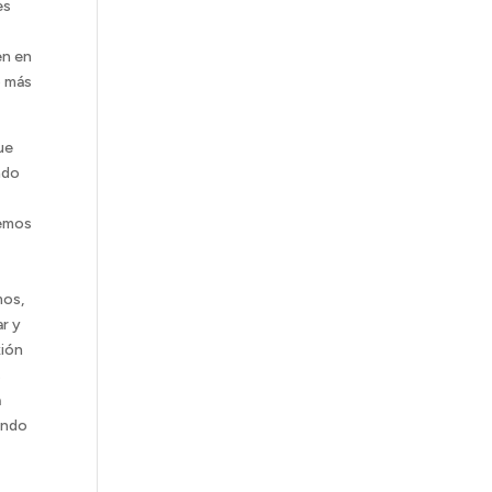
es
en en
o más
ue
ndo
remos
mos,
r y
xión
s
a
ando