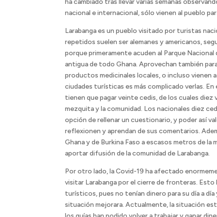
ha cambiado tras llevar varias semanas observand
nacional e internacional, sólo vienen al pueblo p
Larabanga es un pueblo visitado por turistas nac
repetidos suelen ser alemanes y americanos, segu
porque primeramente acuden al Parque Nacional de
antigua de todo Ghana. Aprovechan también para 
productos medicinales locales, o incluso vienen a 
ciudades turísticas es más complicado verlas. En e
tienen que pagar veinte cedis, de los cuales diez 
mezquita y la comunidad. Los nacionales diez cedis 
opción de rellenar un cuestionario, y poder así v
reflexionen y aprendan de sus comentarios. Ade
Ghana y de Burkina Faso a escasos metros de la 
aportar difusión de la comunidad de Larabanga.
Por otro lado, la Covid-19 ha afectado enormemen
visitar Larabanga por el cierre de fronteras. Est
turísticos, pues no tenían dinero para su día a día
situación mejorara. Actualmente, la situación est
los guías han podido volver a trabajar y ganar din