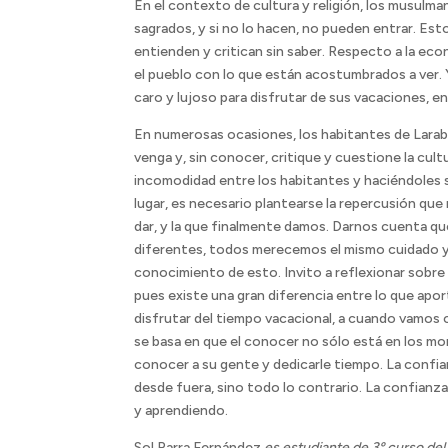
En el contexto de cultura y religión, los musulma
sagrados, y si no lo hacen, no pueden entrar. Est
entienden y critican sin saber. Respecto a la e
el pueblo con lo que están acostumbrados a ver. Y
caro y lujoso para disfrutar de sus vacaciones, en 
En numerosas ocasiones, los habitantes de Larab
venga y, sin conocer, critique y cuestione la cu
incomodidad entre los habitantes y haciéndoles 
lugar, es necesario plantearse la repercusión qu
dar, y la que finalmente damos. Darnos cuenta q
diferentes, todos merecemos el mismo cuidado y e
conocimiento de esto. Invito a reflexionar sobre
pues existe una gran diferencia entre lo que apo
disfrutar del tiempo vacacional, a cuando vamos c
se basa en que el conocer no sólo está en los m
conocer a su gente y dedicarle tiempo. La confia
desde fuera, sino todo lo contrario. La confian
y aprendiendo.
Sol Parra Fernández
es estudiante de 3º curso del